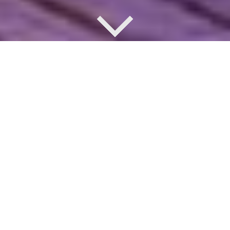
Reviews
Uitstekend
Pakketten voor een
steraankoop
Sterkopen.nl is de
best beoordeelde website voor het geven
van namen aan sterren
in Nederland op Trustpilot.
Sinds 2011
hebben meer dan
100.000 klanten
uit meer dan 60 landen via
ons een ster een naam gegeven. Hier zie je de
meest
uitgebreide cadeaupakketten
en extra's om uit te kiezen.
Helemaal nieuw: De QR-code op het certificaat geeft je
rechtstreeks toegang tot je sterregistratie.