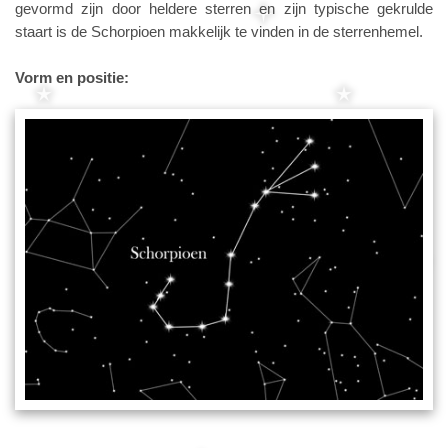
gevormd zijn door heldere sterren en zijn typische gekrulde
staart is de Schorpioen makkelijk te vinden in de sterrenhemel.
Vorm en positie: