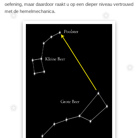
oefening, maar daardoor raakt u op een dieper niveau vertrouwd
met de hemelmechanica.