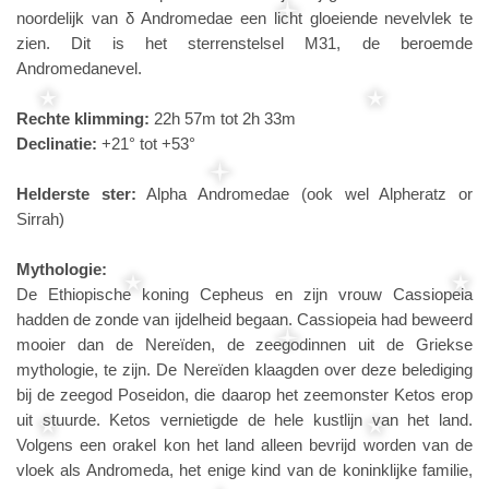
noordelijk van δ Andromedae een licht gloeiende nevelvlek te
zien. Dit is het sterrenstelsel M31, de beroemde
Andromedanevel.
Rechte klimming:
22h 57m tot 2h 33m
Declinatie:
+21° tot +53°
Helderste ster:
Alpha Andromedae (ook wel Alpheratz or
Sirrah)
Mythologie:
De Ethiopische koning Cepheus en zijn vrouw Cassiopeia
hadden de zonde van ijdelheid begaan. Cassiopeia had beweerd
mooier dan de Nereïden, de zeegodinnen uit de Griekse
mythologie, te zijn. De Nereïden klaagden over deze belediging
bij de zeegod Poseidon, die daarop het zeemonster Ketos erop
uit stuurde. Ketos vernietigde de hele kustlijn van het land.
Volgens een orakel kon het land alleen bevrijd worden van de
vloek als Andromeda, het enige kind van de koninklijke familie,