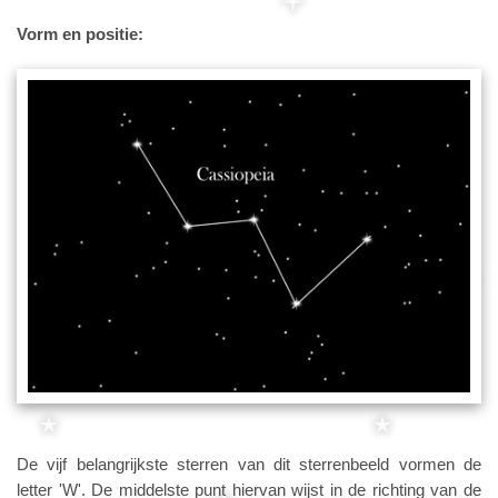
Vorm en positie:
De vijf belangrijkste sterren van dit sterrenbeeld vormen de
letter 'W'. De middelste punt hiervan wijst in de richting van de