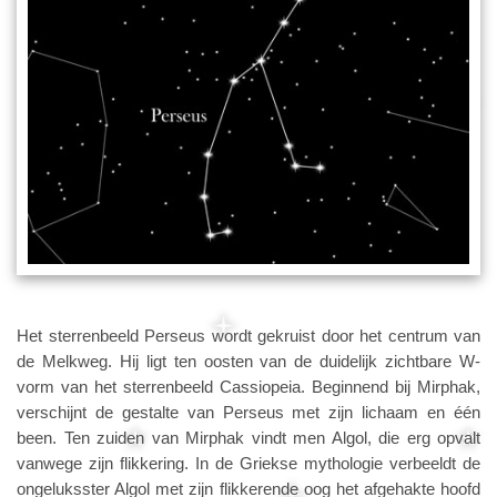
Het sterrenbeeld Perseus wordt gekruist door het centrum van
de Melkweg. Hij ligt ten oosten van de duidelijk zichtbare W-
vorm van het sterrenbeeld Cassiopeia. Beginnend bij Mirphak,
verschijnt de gestalte van Perseus met zijn lichaam en één
been. Ten zuiden van Mirphak vindt men Algol, die erg opvalt
vanwege zijn flikkering. In de Griekse mythologie verbeeldt de
ongeluksster Algol met zijn flikkerende oog het afgehakte hoofd