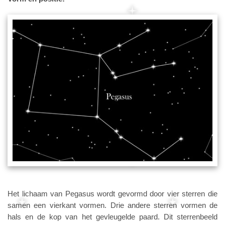
Het lichaam van Pegasus wordt gevormd door vier sterren die
samen een vierkant vormen. Drie andere sterren vormen de
hals en de kop van het gevleugelde paard. Dit sterrenbeeld