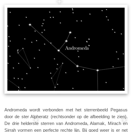
Andromeda wordt verbonden met het sterrenbeeld Pegasus
door de ster Alpheratz (rechtsonder op de afbeelding te zien).
De drie helderste sterren van Andromeda, Alamak, Mirach en
Sirrah vormen een perfecte rechte lijn. Bij goed weer is er net